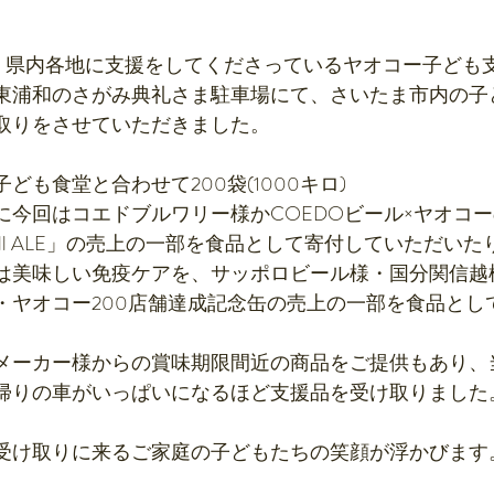
（金）県内各地に支援をしてくださっているヤオコー子ども
東浦和のさがみ典礼さま駐車場にて、さいたま市内の子
取りをさせていただきました。
ども食堂と合わせて200袋(1000キロ)
に今回はコエドブルワリー様かCOEDOビール×ヤオコ
A yell ALE」の売上の一部を食品として寄付していただい
は美味しい免疫ケアを、サッポロビール様・国分関信越
・ヤオコー200店舗達成記念缶の売上の一部を食品とし
。
メーカー様からの賞味期限間近の商品をご提供もあり、
帰りの車がいっぱいになるほど支援品を受け取りました
受け取りに来るご家庭の子どもたちの笑顔が浮かびます