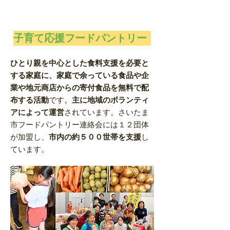
子育て応援フードパントリー
ひとり親を中心とした食料支援を必要と
する家庭に、家庭で余っている食品や企
業や地元商店からの寄付食品を無料で配
布する活動
です。
主に地域のボランティ
アによって運営
されています。さいたま
市フードパントリー連絡会には１２団体
が加盟し、
市内の約５００世帯を支援
し
ています。