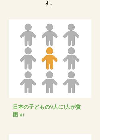
す。
​日本の子どもの9人に1人が貧
困
※1